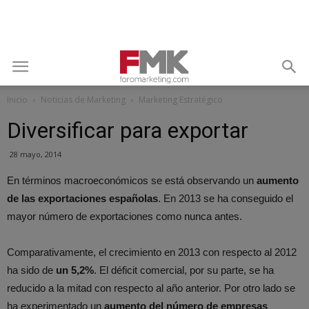
Inicio
Noticias de Marketing
Marketing Estratégico
Diversificar para exportar
28 mayo, 2014
En términos macroeconómicos se está observando un
aumento
de las exportaciones españolas
. En 2013 se ha conseguido el
mayor número de exportaciones como nunca antes.
Comparativamente, el crecimiento en 2013 con respecto al 2012
ha sido de
un 5,2%
. El déficit comercial, por su parte, se ha
reducido a la mitad con respecto al año anterior. Por otro lado se
ha experimentado un
aumento del número de empresas