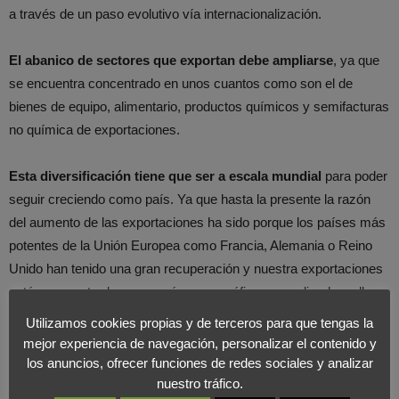
a través de un paso evolutivo vía internacionalización.
El abanico de sectores que exportan debe ampliarse
, ya que
se encuentra concentrado en unos cuantos como son el de
bienes de equipo, alimentario, productos químicos y semifacturas
no química de exportaciones.
Esta diversificación tiene que ser a escala mundial
para poder
seguir creciendo como país. Ya que hasta la presente la razón
del aumento de las exportaciones ha sido porque los países más
potentes de la Unión Europea como Francia, Alemania o Reino
Unido han tenido una gran recuperación y nuestra exportaciones
están concentradas en esa área geográfica y muy ligada a ellos.
Lo que se debe hacer es buscar otras economías potentes y
Utilizamos cookies propias y de terceros para que tengas la
diversificarnos para que el crecimiento sea constante.
mejor experiencia de navegación, personalizar el contenido y
los anuncios, ofrecer funciones de redes sociales y analizar
nuestro tráfico.