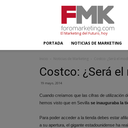
FMK
–
Foromarketing
El Marketing del Futuro, hoy
PORTADA
NOTICIAS DE MARKETING
Inicio
Noticias de Marketing
Costco: ¿Será el mod
Costco: ¿Será el
19 mayo, 2014
Cuando creíamos que las cifras de utilización 
hemos visto que en Sevilla
se inauguraba la t
Para poder acceder a la tienda debes estar afili
a su apertura, el gigante estadounidense ha re