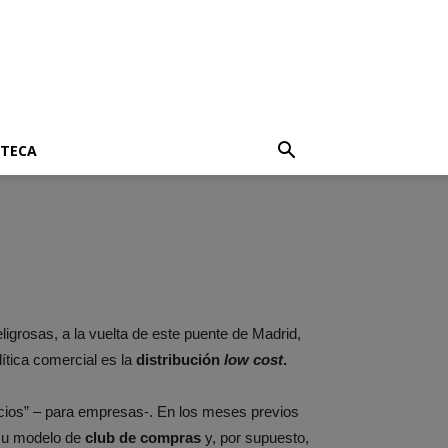
OTECA
ligrosas, a la vuelta de este puente de Madrid,
tica comercial es la
distribución
low cost
.
gocios” – para empresas-. En los meses previos
 su modelo de
club de compras
y, por supuesto,