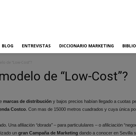
BLOG
ENTREVISTAS
DICCIONARIO MARKETING
BIBLI
elo de “Low-Cost”?
 modelo de “Low-Cost”?
de
marcas de distribución
y bajos precios habían llegado a cuotas pe
ienda Costco
. Con mas de 15000 metros cuadrados y cuya única polí
ado. Una afiliación
“dorada” –
para particululares – o afiliciación “ne
alizado un
gran Campaña de Marketing
dando a conocer en Sevilla