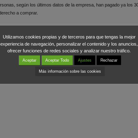
rsonas, según los últimos datos de la empresa, han pagado ya los 3
 derecho a comprar.
 Su modelo de negocio consiste en l
ograr un gran volumen de vent
 es de lo más variado: desde la alimentación a los electrodomésticos
Utilizamos cookies propias y de terceros para que tengas la mejor
experiencia de navegación, personalizar el contenido y los anuncios,
productos sanitarios y de belleza. Una amplia oferta con, eso sí, un 
ofrecer funciones de redes sociales y analizar nuestro tráfico.
irkland Signature,
para productos de gran consumo, ropa y muebles
Aceptar
Aceptar Todo
Ajustes
Rechazar
 España, Sevilla será la primera ubicación pero no la única. Antes 
Más información sobre las cookies
celona y Valencia.