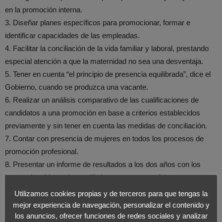
en la promoción interna.
3. Diseñar planes específicos para promocionar, formar e
identificar capacidades de las empleadas.
4. Facilitar la conciliación de la vida familiar y laboral, prestando
especial atención a que la maternidad no sea una desventaja.
5. Tener en cuenta “el principio de presencia equilibrada”, dice el
Gobierno, cuando se produzca una vacante.
6. Realizar un análisis comparativo de las cualificaciones de
candidatos a una promoción en base a criterios establecidos
previamente y sin tener en cuenta las medidas de conciliación.
7. Contar con presencia de mujeres en todos los procesos de
promoción profesional.
8. Presentar un informe de resultados a los dos años con los
logros obtenidos y desequilibrios, y nuevas medidas que
permitan acelerar el proceso.
Utilizamos cookies propias y de terceros para que tengas la
9. Difundir los términos del acuerdo para que sean conocidos por
mejor experiencia de navegación, personalizar el contenido y
los empleados.
los anuncios, ofrecer funciones de redes sociales y analizar