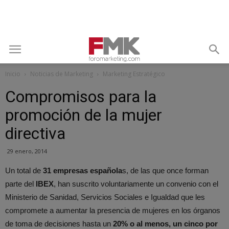
Inicio
Noticias de Marketing
Marketing Estratégico
Compromisos para la
promoción de la mujer
directiva
29 enero, 2014
Un total de
31 empresas española
s, de las que once forman
parte del
IBEX
, han suscrito voluntariamente un convenio con el
Ministerio de Sanidad, Servicios Sociales e Igualdad que les
compromete a aumentar la presencia de mujeres en los órganos
de toma de decisiones hasta un
20% o al menos, un cinco por