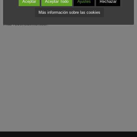
Aceptar
Aceptar Todo
Ajustes
Rechazar
empresa matriz
RMG Asociados
es su
Consultora de Marketing
Más información sobre las cookies
Estratégic
o. Solo queda seguir trabajando y seguro que llegarán
más reconocimientos.