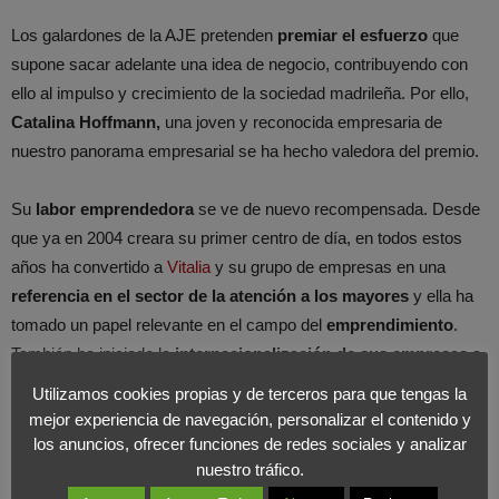
Los galardones de la AJE pretenden
premiar el esfuerzo
que
supone sacar adelante una idea de negocio, contribuyendo con
ello al impulso y crecimiento de la sociedad madrileña. Por ello,
Catalina Hoffmann,
una joven y reconocida empresaria de
nuestro panorama empresarial se ha hecho valedora del premio.
Su
labor emprendedora
se ve de nuevo recompensada. Desde
que ya en 2004 creara su primer centro de día, en todos estos
años ha convertido a
Vitalia
y su grupo de empresas en una
referencia en el sector de la atención a los mayores
y ella ha
tomado un papel relevante en el campo del
emprendimiento
.
También ha iniciado la
internacionalización de sus empresas
a
mercados como el mexicano o el brasileño, entre otros, y ha
Utilizamos cookies propias y de terceros para que tengas la
creado un grupo empresarial que crece día a día y se diversifica.
mejor experiencia de navegación, personalizar el contenido y
los anuncios, ofrecer funciones de redes sociales y analizar
nuestro tráfico.
En Foromarketing felicitamos a Catalina Hoffmann por su nuevo
premio, una empresaria a la que conocemos bien porque nuestra