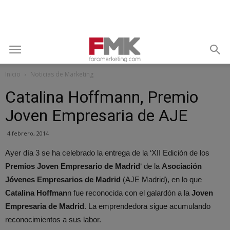
Inicio
Noticias de Marketing
Catalina Hoffmann, Premio
Joven Empresaria de AJE
4 febrero, 2014
Ayer día 3 se ha celebrado la entrega de la ‘XII Edición de los
Premios Joven Empresario de Madrid
‘ de la
Asociación
Jóvenes Empresarios de Madrid
(AJE Madrid), en lo que
Catalina Hoffman
n fue reconocida con el galardón a la
Joven
Empresaria de Madrid
. La emprendedora sigue acumulando
reconocimientos a sus labor.