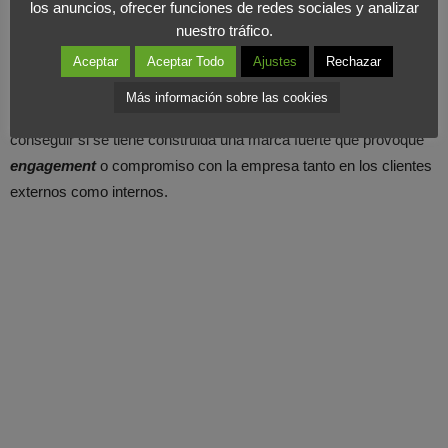
los anuncios, ofrecer funciones de redes sociales y analizar
Desde Foromarketing, creemos que la marca es el activo más
nuestro tráfico.
valioso para cualquier compañía y que el
branding
es una
tendencia que, durante los últimos años, ha experimentado un
Aceptar
Aceptar Todo
Ajustes
Rechazar
notable crecimiento. Cada vez más se busca cautivar y
Más información sobre las cookies
enamorar al cliente para conseguir fans y sólo se puede
conseguir si se tiene construida una marca fuerte que provoque
engagement
o compromiso con la empresa tanto en los clientes
externos como internos.