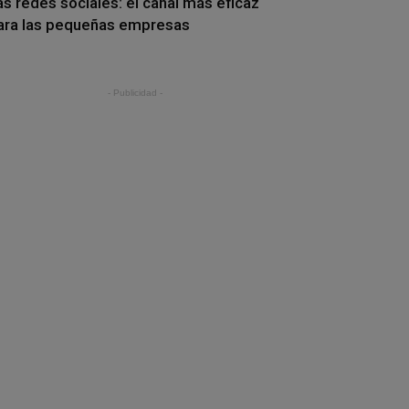
as redes sociales: el canal más eficaz
ara las pequeñas empresas
- Publicidad -