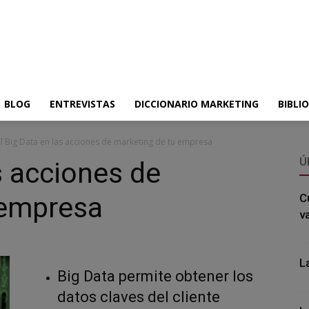
BLOG
ENTREVISTAS
DICCIONARIO MARKETING
BIBLI
El Big Data en las acciones de marketing de tu empresa
Ú
s acciones de
 empresa
C
v
L
Big Data permite obtener los
datos claves del cliente