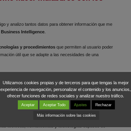
go y analizo tantos datos para obtener información que me
Business Intelligence
.
ecnologías y procedimientos
que permiten al usuario poder
formación útil que se adapte a las necesidades de una
er en cuenta al data scientist
. Esta figura posee
Utilizamos cookies propias y de terceros para que tengas la mejor
ca. El papel que juega
el data scientist en el Big Data es
experiencia de navegación, personalizar el contenido y los anuncios,
ofrecer funciones de redes sociales y analizar nuestro tráfico.
Aceptar
Aceptar Todo
Ajustes
Rechazar
eting?
Más información sobre las cookies
las técnicas, herramientas y tecnologías
capaces de