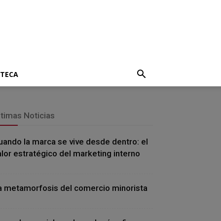
OTECA
ltimas Noticias
uando la marca se vive desde dentro: el
alor estratégico del marketing interno
a metamorfosis del comercio minorista