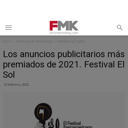
Inicio
Noticias de Marketing
Marketing Digital
Los anuncios publicitarios más
premiados de 2021. Festival El
Sol
23 febrero, 2022