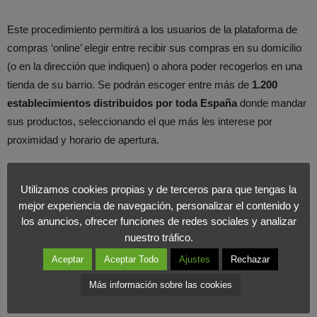
Este procedimiento permitirá a los usuarios de la plataforma de
compras ‘online’ elegir entre recibir sus compras en su domicilio
(o en la dirección que indiquen) o ahora poder recogerlos en una
tienda de su barrio. Se podrán escoger entre más de
1.200
establecimientos distribuidos por toda España
donde mandar
sus productos, seleccionando el que más les interese por
proximidad y horario de apertura.
En Foromarketing entendemos que esta acción puede dar
un
Utilizamos cookies propias y de terceros para que tengas la
poco de oxigeno a muchos comercios
de barrio que ofrecerían
mejor experiencia de navegación, personalizar el contenido y
un servicio extra que les reportaría un dinero bien recibido en esta
los anuncios, ofrecer funciones de redes sociales y analizar
época, además del gran
salto a nivel de distribución
que daría
nuestro tráfico.
la empresa norteamericana.
Aceptar
Aceptar Todo
Ajustes
Rechazar
Más información sobre las cookies