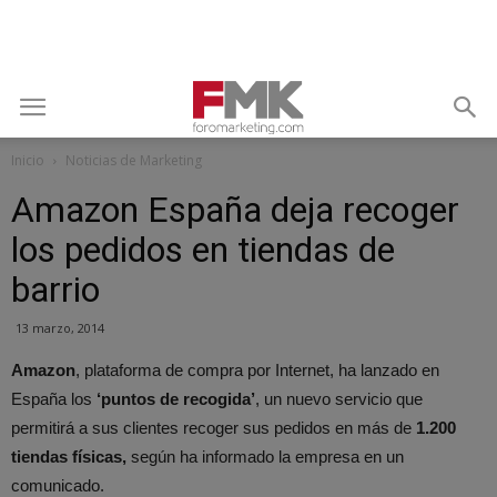
Inicio
Noticias de Marketing
Amazon España deja recoger
los pedidos en tiendas de
barrio
13 marzo, 2014
Amazon
, plataforma de compra por Internet, ha lanzado en
España los
‘puntos de recogida’
, un nuevo servicio que
permitirá a sus clientes recoger sus pedidos en más de
1.200
tiendas físicas,
según ha informado la empresa en un
comunicado.