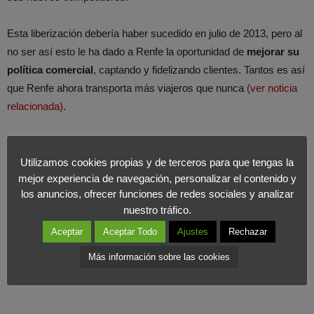
Esta liberización debería haber sucedido en julio de 2013, pero al
no ser así esto le ha dado a Renfe la oportunidad de
mejorar su
política comercial
, captando y fidelizando clientes. Tantos es así
que Renfe ahora transporta más viajeros que nunca
(ver noticia
relacionada)
.
En Foromarketing entendemos que esta ruptura de
monopolio es muy positiva.
La competencia es un factor clave
Utilizamos cookies propias y de terceros para que tengas la
mejor experiencia de navegación, personalizar el contenido y
para una economía saneada y para llegar al bienestar económico
los anuncios, ofrecer funciones de redes sociales y analizar
y social.
nuestro tráfico.
Aceptar
Aceptar Todo
Ajustes
Rechazar
Más información sobre las cookies