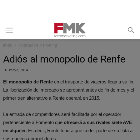
Inicio
Noticias de Marketing
Adiós al monopolio de Renfe
16 mayo, 2014
El monopolio de Renfe
en el trasporte de viajeros llega a su fin.
La liberización del mercado se aprobará antes de fin de mes y el
primer tren alternativo a Renfe operará en 2015.
La entrada de competidores será facilitada por el operador
perteneciente a Fomento que
ofrecerá a sus rivales siete AVE
en alquiler.
Es decir, Renfe tendrá que ceder parte de su flota a
sus nuevos competidores.